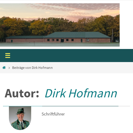
Zum
Inhalt
springen
Start
Beiträge von Dirk Hofmann
Autor:
Dirk Hofmann
Schriftführer