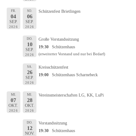
FR.
SO.
Schützenfest Brietlingen
04
06
SEP.
SEP.
2026
2026
DO.
Große Vorstandssitzung
10
19:30
Schützenhaus
SEP.
(erweiterter Vorstand und nur bei Bedarf)
2026
SA.
Kreisschützenfest
26
19:00
Schützenhaus Scharnebeck
SEP.
2026
MI.
MI.
Vereinsmeisterschaften LG, KK, LuPi
07
28
OKT.
OKT.
2026
2026
DO.
Vorstandssitzung
12
19:30
Schützenhaus
NOV.