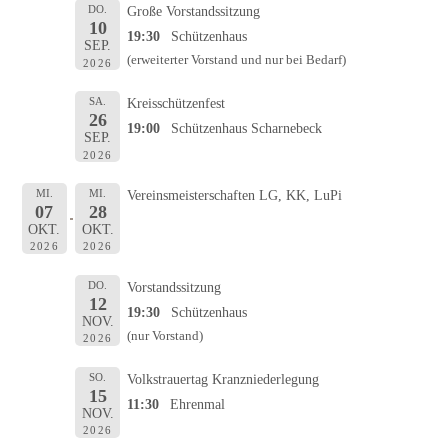
DO.
Große Vorstandssitzung
10
19:30
Schützenhaus
SEP.
(erweiterter Vorstand und nur bei Bedarf)
2026
SA.
Kreisschützenfest
26
19:00
Schützenhaus Scharnebeck
SEP.
2026
MI.
MI.
Vereinsmeisterschaften LG, KK, LuPi
07
28
OKT.
OKT.
2026
2026
DO.
Vorstandssitzung
12
19:30
Schützenhaus
NOV.
(nur Vorstand)
2026
SO.
Volkstrauertag Kranzniederlegung
15
11:30
Ehrenmal
NOV.
2026