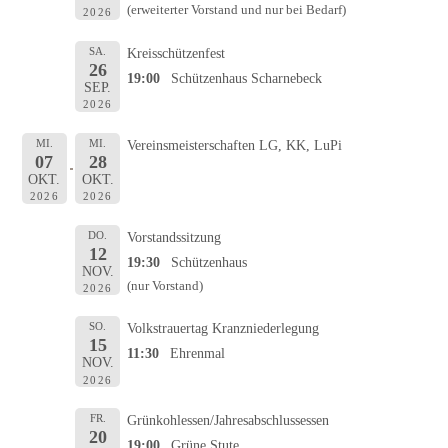
(erweiterter Vorstand und nur bei Bedarf)
2026
SA.
Kreisschützenfest
26
19:00
Schützenhaus Scharnebeck
SEP.
2026
MI.
MI.
Vereinsmeisterschaften LG, KK, LuPi
07
28
OKT.
OKT.
2026
2026
DO.
Vorstandssitzung
12
19:30
Schützenhaus
NOV.
(nur Vorstand)
2026
SO.
Volkstrauertag Kranzniederlegung
15
11:30
Ehrenmal
NOV.
2026
FR.
Grünkohlessen/Jahresabschlussessen
20
19:00
Grüne Stute