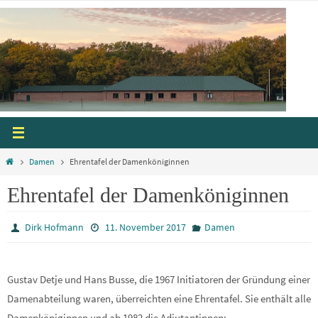
Zum
Inhalt
springen
Start
Damen
Ehrentafel der Damenköniginnen
Ehrentafel der Damenköniginnen
Dirk Hofmann
11. November 2017
Damen
Gustav Detje und Hans Busse, die 1967 Initiatoren der Gründung einer
Damenabteilung waren, überreichten eine Ehrentafel. Sie enthält alle
Damenköniginnen und ab 1982 die Adjutantinnen: