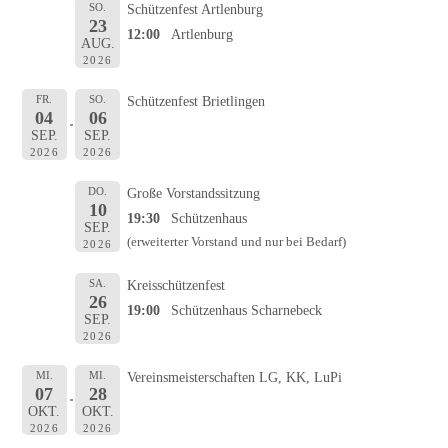
SO.
Schützenfest Artlenburg
23
12:00
Artlenburg
AUG.
2026
FR.
SO.
Schützenfest Brietlingen
04
06
SEP.
SEP.
2026
2026
DO.
Große Vorstandssitzung
10
19:30
Schützenhaus
SEP.
(erweiterter Vorstand und nur bei Bedarf)
2026
SA.
Kreisschützenfest
26
19:00
Schützenhaus Scharnebeck
SEP.
2026
MI.
MI.
Vereinsmeisterschaften LG, KK, LuPi
07
28
OKT.
OKT.
2026
2026